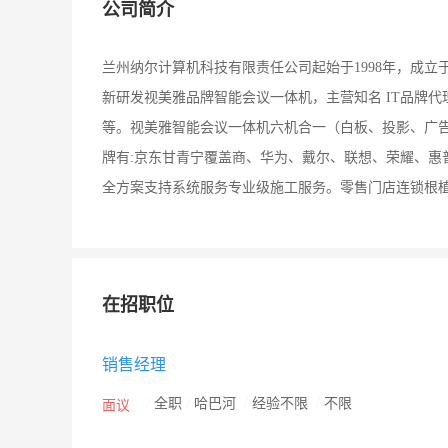
公司简介
兰州纳尔计算机科技有限责任公司起始于1998年，成立
新研发视美雅品牌智能会议一体机，主营知名 IT品牌
等。视美雅智能会议一体机六机合一（白板、投影、广告
牌有:京东甘青宁覆盖商、华为、戴尔、联想、荣耀、惠
全方案支持系统服务专业级施工服务。零售门店连锁根
在招职位
销售经理
/
全职
/
哈巴河
/
经验不限
/
不限
面议