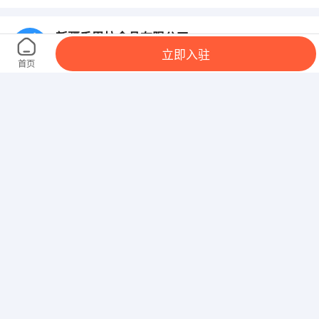
新疆香巴拉食品有限公司
立即入驻
乌市水磨沟区南湖北路89号温州大厦21楼2109室
首页
新疆金茂丝路乐园股份有限公司
乌市经开区万盛大街5255号（新景中心东侧）金茂集
团办公楼
新疆祥瑞鑫信息技术有限公司
乌鲁木齐沙区黄河路招商银行大厦10A
新疆爱地建设工程有限公司
长江路草业大厦11楼